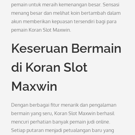
pemain untuk meraih kemenangan besar. Sensasi
menang besar dan melihat koin bertambah dalam
akun memberikan kepuasan tersendiri bagi para
pemain Koran Slot Maxwin.
Keseruan Bermain
di Koran Slot
Maxwin
Dengan berbagai fitur menarik dan pengalaman
bermain yang seru, Koran Slot Maxwin berhasil
mencuri perhatian banyak pemain judi online.
Setiap putaran menjadi petualangan baru yang