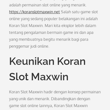
adalah permainan slot online yang menarik.
https://koranslotmaxwin.net
Salah satu game slot
online yang sedang populer belakangan ini adalah
Koran Slot Maxwin. Mari kita eksplor lebih dalam
tentang pengalaman bermain game ini dan apa
yang membuatnya begitu menarik bagi para
penggemar judi online.
Keunikan Koran
Slot Maxwin
Koran Slot Maxwin hadir dengan konsep permainan
yang unik dan menarik. Dibandingkan dengan
game slot online lainnya, Koran Slot Maxwin