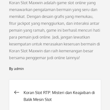
Koran Slot Maxwin adalah game slot online yang
menawarkan pengalaman bermain yang seru dan
memikat. Dengan desain grafis yang memukau,
fitur jackpot yang menggiurkan, dan interaksi antar
pemain yang ramah, game ini berhasil mencuri hati
para pemain judi online. Jadi, jangan lewatkan
kesempatan untuk merasakan keseruan bermain di
Koran Slot Maxwin dan raih kemenangan besar
bersama penggemar judi online lainnya!
By
admin
Post
Koran Slot RTP: Misteri dan Keajaiban di
Balik Mesin Slot
navigation