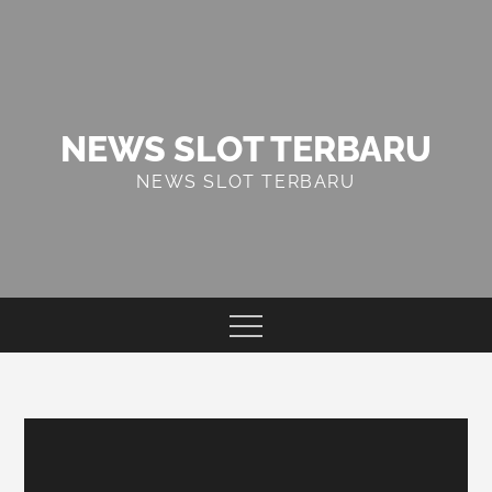
Skip
to
content
NEWS SLOT TERBARU
NEWS SLOT TERBARU