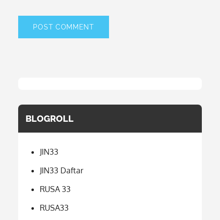
BLOGROLL
JIN33
JIN33 Daftar
RUSA 33
RUSA33