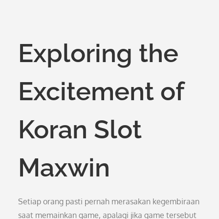
Exploring the
Excitement of
Koran Slot
Maxwin
Setiap orang pasti pernah merasakan kegembiraan
saat memainkan game, apalagi jika game tersebut