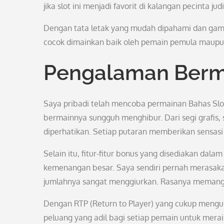
jika slot ini menjadi favorit di kalangan pecinta judi
Dengan tata letak yang mudah dipahami dan gam
cocok dimainkan baik oleh pemain pemula maupun
Pengalaman Berma
Saya pribadi telah mencoba permainan Bahas Sl
bermainnya sungguh menghibur. Dari segi grafis,
diperhatikan. Setiap putaran memberikan sensas
Selain itu, fitur-fitur bonus yang disediakan da
kemenangan besar. Saya sendiri pernah merasak
jumlahnya sangat menggiurkan. Rasanya memang t
Dengan RTP (Return to Player) yang cukup meng
peluang yang adil bagi setiap pemain untuk mera