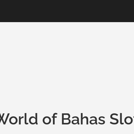
World of Bahas Slo