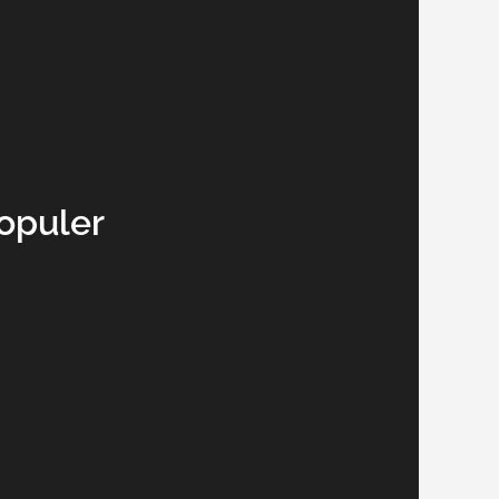
Populer