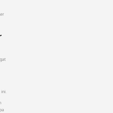
ler
r
ngat
ini.
n
apa