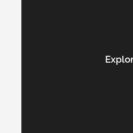
Explor