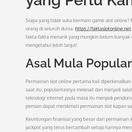
Siapa yang tidak suka bermain game slot online? 
orang di seluruh dunia.
https://faktaslotonline.net
fakta-fakta menarik yang mungkin belum banyak d
mengetahui lebih lanjut!
Asal Mula Populari
Permainan slot online pertama kali diperkenalka
saat itu, popularitasnya melesat dan menjadi sal
teknologi internet pada masa itu menjadi pendor
pemain dapat menikmati permainan slot kapan saja 
Keuntungan finansial yang besar dari permainan sl
jackpot yang terus bertambah setiap harinya menj