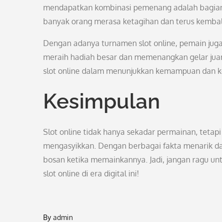
mendapatkan kombinasi pemenang adalah bagian da
banyak orang merasa ketagihan dan terus kembal
Dengan adanya turnamen slot online, pemain juga
meraih hadiah besar dan memenangkan gelar jua
slot online dalam menunjukkan kemampuan dan 
Kesimpulan
Slot online tidak hanya sekadar permainan, teta
mengasyikkan. Dengan berbagai fakta menarik dan
bosan ketika memainkannya. Jadi, jangan ragu 
slot online di era digital ini!
By
admin