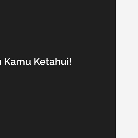
u Kamu Ketahui!