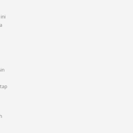
ini
ua
in
etap
h