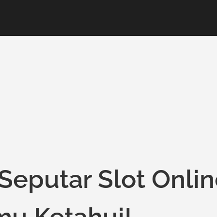
Seputar Slot Onli
mu Ketahui!