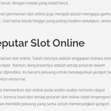
sar dengan modal yang relatif kecil.
han permainan slot online juga menjadi alasan mengapa game 
. Dari tema klasik hingga yang paling modern sekalipun, sem
eputar Slot Online
inan slot online. Salah satunya adalah anggapan bahwa mes
jackpot. Namun, kenyataannya adalah setiap putaran dalam
at diprediksi. Ini berarti peluang untuk mendapatkan jackpot t
ktor eksternal.
wa memainkan slot online pada waktu-waktu tertentu dapat
 karena hasil dari setiap putaran slot online tidak terpengaru
main memiliki peluang yang sama untuk memenangkan jackpot