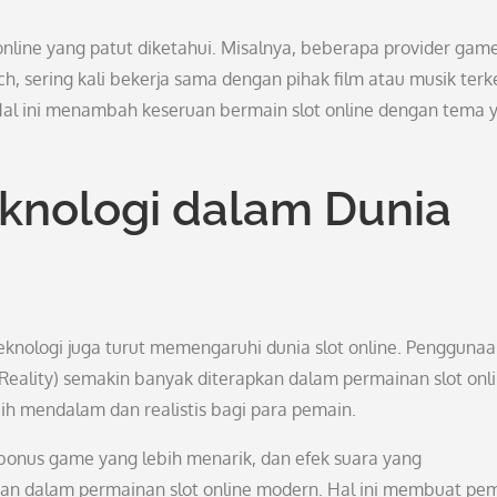
 online yang patut diketahui. Misalnya, beberapa provider gam
h, sering kali bekerja sama dengan pihak film atau musik terk
 Hal ini menambah keseruan bermain slot online dengan tema 
knologi dalam Dunia
knologi juga turut memengaruhi dunia slot online. Pengguna
 Reality) semakin banyak diterapkan dalam permainan slot onl
 mendalam dan realistis bagi para pemain.
3D, bonus game yang lebih menarik, dan efek suara yang
an dalam permainan slot online modern. Hal ini membuat pe