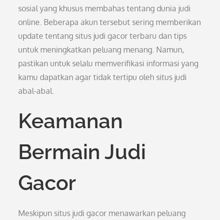
sosial yang khusus membahas tentang dunia judi
online. Beberapa akun tersebut sering memberikan
update tentang situs judi gacor terbaru dan tips
untuk meningkatkan peluang menang. Namun,
pastikan untuk selalu memverifikasi informasi yang
kamu dapatkan agar tidak tertipu oleh situs judi
abal-abal.
Keamanan
Bermain Judi
Gacor
Meskipun situs judi gacor menawarkan peluang