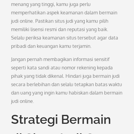
menang yang tinggi, kamu juga perlu
memperhatikan aspek keamanan dalam bermain
judi online. Pastikan situs judi yang kamu pilih
memiliki lisensi resmi dan reputasi yang baik.
Selalu periksa keamanan situs tersebut agar data
pribadi dan keuangan kamu terjamin.
Jangan pernah membagikan informasi sensitif
seperti kata sandi atau nomor rekening kepada
pihak yang tidak dikenal. Hindari juga bermain judi
secara berlebihan dan selalu tetapkan batas waktu
dan uang yang ingin kamu habiskan dalam bermain
judi online.
Strategi Bermain