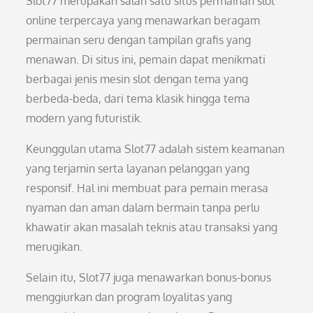
Slot77 merupakan salah satu situs permainan slot
online terpercaya yang menawarkan beragam
permainan seru dengan tampilan grafis yang
menawan. Di situs ini, pemain dapat menikmati
berbagai jenis mesin slot dengan tema yang
berbeda-beda, dari tema klasik hingga tema
modern yang futuristik.
Keunggulan utama Slot77 adalah sistem keamanan
yang terjamin serta layanan pelanggan yang
responsif. Hal ini membuat para pemain merasa
nyaman dan aman dalam bermain tanpa perlu
khawatir akan masalah teknis atau transaksi yang
merugikan.
Selain itu, Slot77 juga menawarkan bonus-bonus
menggiurkan dan program loyalitas yang