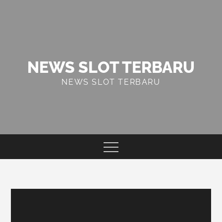
Skip
to
content
NEWS SLOT TERBARU
NEWS SLOT TERBARU