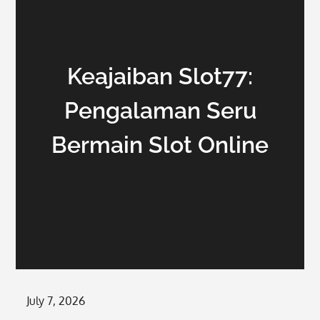
Keajaiban Slot77:
Pengalaman Seru
Bermain Slot Online
Posted
July 7, 2026