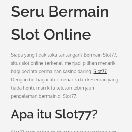
Seru Bermain
Slot Online
Siapa yang tidak suka tantangan? Bermain Slot77,
situs slot online terkenal, menjadi pilihan menarik
bagi pecinta permainan kasino daring.
Slot77
Dengan berbagai fitur menarik dan keseruan yang
tiada henti, mari kita telusuri lebih jauh
pengalaman bermain di Slot77.
Apa itu Slot77?