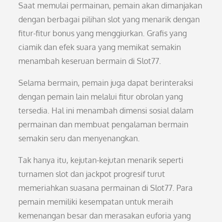
Saat memulai permainan, pemain akan dimanjakan
dengan berbagai pilihan slot yang menarik dengan
fitur-fitur bonus yang menggiurkan. Grafis yang
ciamik dan efek suara yang memikat semakin
menambah keseruan bermain di Slot77.
Selama bermain, pemain juga dapat berinteraksi
dengan pemain lain melalui fitur obrolan yang
tersedia. Hal ini menambah dimensi sosial dalam
permainan dan membuat pengalaman bermain
semakin seru dan menyenangkan.
Tak hanya itu, kejutan-kejutan menarik seperti
turnamen slot dan jackpot progresif turut
memeriahkan suasana permainan di Slot77. Para
pemain memiliki kesempatan untuk meraih
kemenangan besar dan merasakan euforia yang