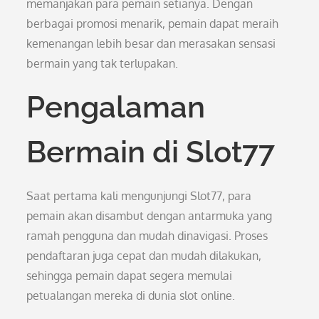
memanjakan para pemain setianya. Dengan
berbagai promosi menarik, pemain dapat meraih
kemenangan lebih besar dan merasakan sensasi
bermain yang tak terlupakan.
Pengalaman
Bermain di Slot77
Saat pertama kali mengunjungi Slot77, para
pemain akan disambut dengan antarmuka yang
ramah pengguna dan mudah dinavigasi. Proses
pendaftaran juga cepat dan mudah dilakukan,
sehingga pemain dapat segera memulai
petualangan mereka di dunia slot online.