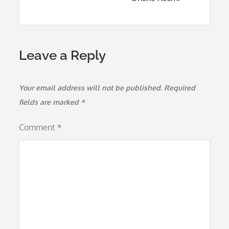
Leave a Reply
Your email address will not be published.
Required
fields are marked
*
Comment
*