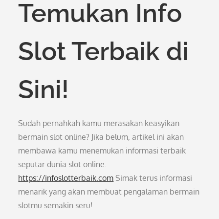
Temukan Info
Slot Terbaik di
Sini!
Sudah pernahkah kamu merasakan keasyikan
bermain slot online? Jika belum, artikel ini akan
membawa kamu menemukan informasi terbaik
seputar dunia slot online.
https://infoslotterbaik.com
Simak terus informasi
menarik yang akan membuat pengalaman bermain
slotmu semakin seru!