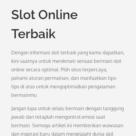
Slot Online
Terbaik
Dengan informasi slot terbaik yang kamu dapatkan,
kini saatnya untuk menikmati sensasi bermain slot
online secara optimal. Pilih situs terpercaya,
pahami aturan permainan, dan manfaatkan tips-
tips di atas untuk mengoptimalkan pengalaman
bermainmu.
Jangan lupa untuk selalu bermain dengan tanggung
jawab dan tetaplah mengontrol emosi saat
bermain. Semoga artikel ini memberikan wawasan
dan inspirasi baru dalam menjelajahi dunia slot