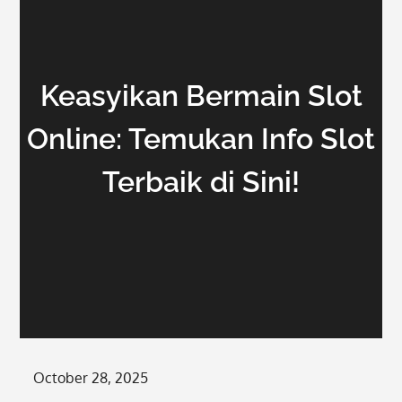
Keasyikan Bermain Slot
Online: Temukan Info Slot
Terbaik di Sini!
Posted
October 28, 2025