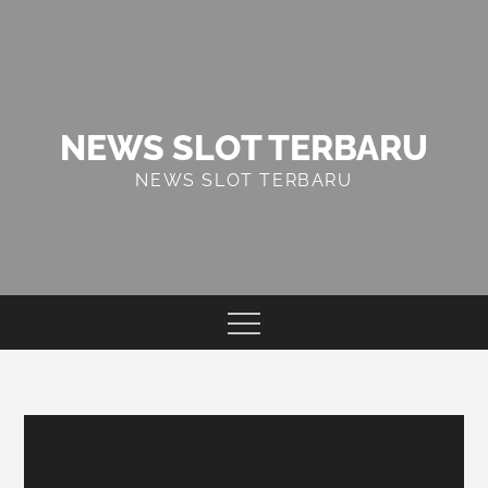
Skip
to
content
NEWS SLOT TERBARU
NEWS SLOT TERBARU