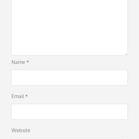
Name
*
Email
*
Website