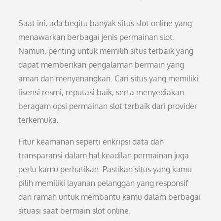
Saat ini, ada begitu banyak situs slot online yang
menawarkan berbagai jenis permainan slot.
Namun, penting untuk memilih situs terbaik yang
dapat memberikan pengalaman bermain yang
aman dan menyenangkan. Cari situs yang memiliki
lisensi resmi, reputasi baik, serta menyediakan
beragam opsi permainan slot terbaik dari provider
terkemuka.
Fitur keamanan seperti enkripsi data dan
transparansi dalam hal keadilan permainan juga
perlu kamu perhatikan. Pastikan situs yang kamu
pilih memiliki layanan pelanggan yang responsif
dan ramah untuk membantu kamu dalam berbagai
situasi saat bermain slot online.