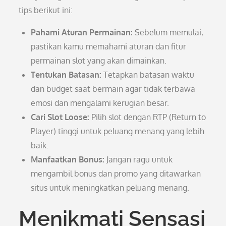
tips berikut ini:
Pahami Aturan Permainan:
Sebelum memulai,
pastikan kamu memahami aturan dan fitur
permainan slot yang akan dimainkan.
Tentukan Batasan:
Tetapkan batasan waktu
dan budget saat bermain agar tidak terbawa
emosi dan mengalami kerugian besar.
Cari Slot Loose:
Pilih slot dengan RTP (Return to
Player) tinggi untuk peluang menang yang lebih
baik.
Manfaatkan Bonus:
Jangan ragu untuk
mengambil bonus dan promo yang ditawarkan
situs untuk meningkatkan peluang menang.
Menikmati Sensasi