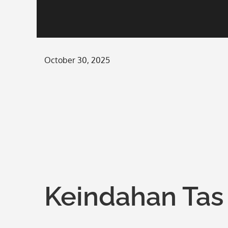
Posted
October 30, 2025
on
Keindahan Tas 