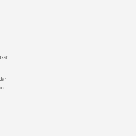
sar.
dari
ru.
i