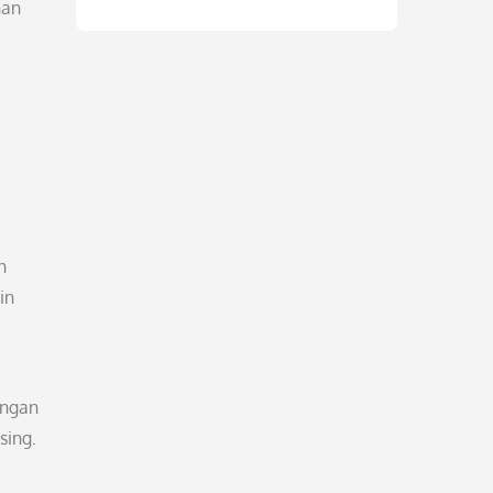
han
n
in
engan
sing.