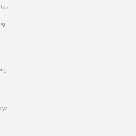
 tas
ang
ang
anya