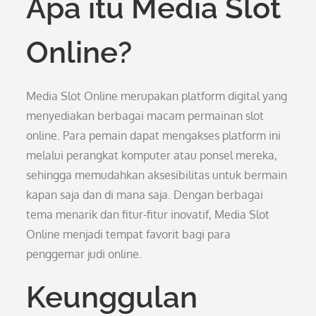
Apa itu Media Slot
Online?
Media Slot Online merupakan platform digital yang
menyediakan berbagai macam permainan slot
online. Para pemain dapat mengakses platform ini
melalui perangkat komputer atau ponsel mereka,
sehingga memudahkan aksesibilitas untuk bermain
kapan saja dan di mana saja. Dengan berbagai
tema menarik dan fitur-fitur inovatif, Media Slot
Online menjadi tempat favorit bagi para
penggemar judi online.
Keunggulan