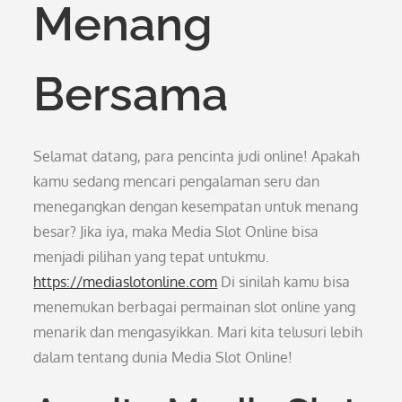
Menang
Bersama
Selamat datang, para pencinta judi online! Apakah
kamu sedang mencari pengalaman seru dan
menegangkan dengan kesempatan untuk menang
besar? Jika iya, maka Media Slot Online bisa
menjadi pilihan yang tepat untukmu.
https://mediaslotonline.com
Di sinilah kamu bisa
menemukan berbagai permainan slot online yang
menarik dan mengasyikkan. Mari kita telusuri lebih
dalam tentang dunia Media Slot Online!