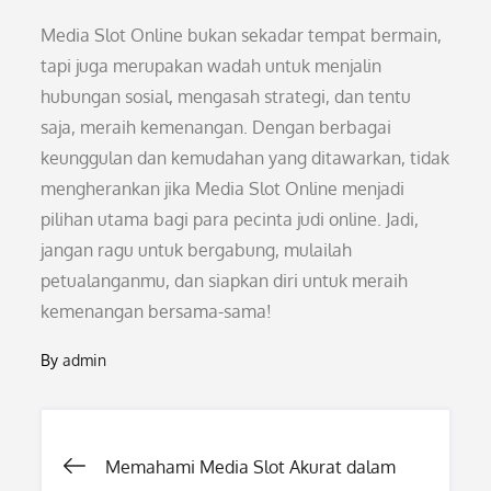
Media Slot Online bukan sekadar tempat bermain,
tapi juga merupakan wadah untuk menjalin
hubungan sosial, mengasah strategi, dan tentu
saja, meraih kemenangan. Dengan berbagai
keunggulan dan kemudahan yang ditawarkan, tidak
mengherankan jika Media Slot Online menjadi
pilihan utama bagi para pecinta judi online. Jadi,
jangan ragu untuk bergabung, mulailah
petualanganmu, dan siapkan diri untuk meraih
kemenangan bersama-sama!
By
admin
Post
Memahami Media Slot Akurat dalam