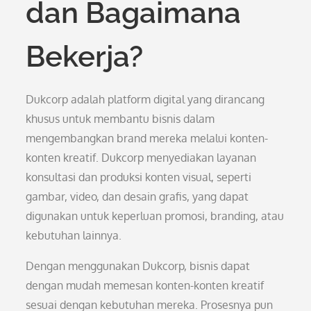
dan Bagaimana
Bekerja?
Dukcorp adalah platform digital yang dirancang
khusus untuk membantu bisnis dalam
mengembangkan brand mereka melalui konten-
konten kreatif. Dukcorp menyediakan layanan
konsultasi dan produksi konten visual, seperti
gambar, video, dan desain grafis, yang dapat
digunakan untuk keperluan promosi, branding, atau
kebutuhan lainnya.
Dengan menggunakan Dukcorp, bisnis dapat
dengan mudah memesan konten-konten kreatif
sesuai dengan kebutuhan mereka. Prosesnya pun