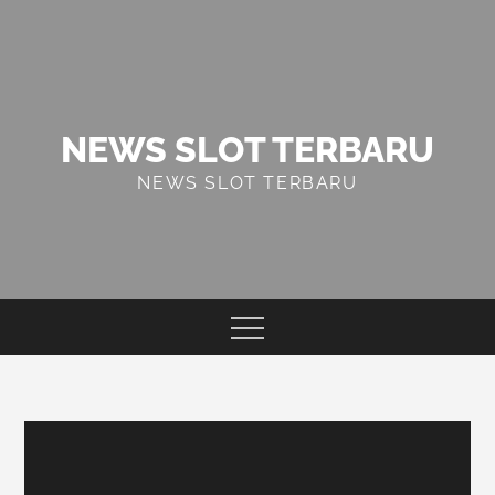
Skip
to
content
NEWS SLOT TERBARU
NEWS SLOT TERBARU