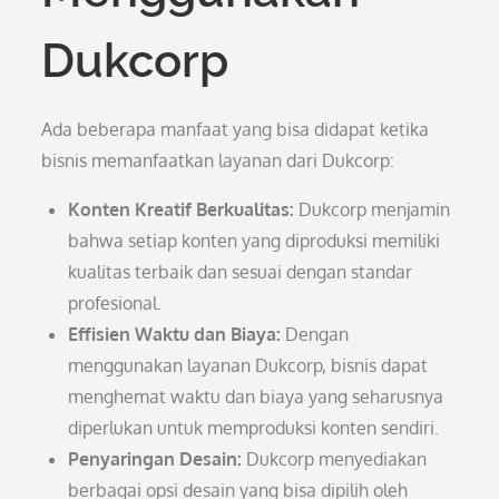
Dukcorp
Ada beberapa manfaat yang bisa didapat ketika
bisnis memanfaatkan layanan dari Dukcorp:
Konten Kreatif Berkualitas:
Dukcorp menjamin
bahwa setiap konten yang diproduksi memiliki
kualitas terbaik dan sesuai dengan standar
profesional.
Effisien Waktu dan Biaya:
Dengan
menggunakan layanan Dukcorp, bisnis dapat
menghemat waktu dan biaya yang seharusnya
diperlukan untuk memproduksi konten sendiri.
Penyaringan Desain:
Dukcorp menyediakan
berbagai opsi desain yang bisa dipilih oleh