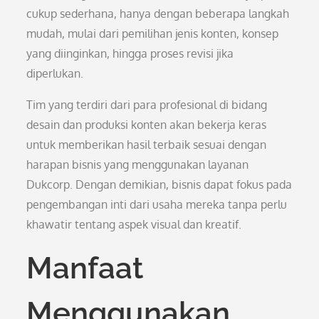
cukup sederhana, hanya dengan beberapa langkah
mudah, mulai dari pemilihan jenis konten, konsep
yang diinginkan, hingga proses revisi jika
diperlukan.
Tim yang terdiri dari para profesional di bidang
desain dan produksi konten akan bekerja keras
untuk memberikan hasil terbaik sesuai dengan
harapan bisnis yang menggunakan layanan
Dukcorp. Dengan demikian, bisnis dapat fokus pada
pengembangan inti dari usaha mereka tanpa perlu
khawatir tentang aspek visual dan kreatif.
Manfaat
Menggunakan