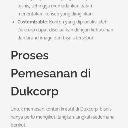
bisnis, sehingga memudahkan dalam
menentukan konsep yang diinginkan.
Customizable:
Konten yang diproduksi oleh
Dukcorp dapat disesuaikan dengan kebutuhan
dan brand image dari bisnis tersebut.
Proses
Pemesanan di
Dukcorp
Untuk memesan konten kreatif di Dukcorp, bisnis
hanya perlu mengikuti langkah-langkah sederhana
berikut: