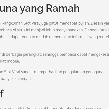
una yang Ramah
 Rangkuman Slot Viral juga patut mendapat pujian. Desain ya
ca di situs ini menjadi lebih menyenangkan. Dengan tata l
pembaca dapat dengan mudah menemukan informasi yang mere
sif di berbagai perangkat, sehingga pembaca dapat mengakses
kat mobile.
an Slot Viral sangat memperhatikan pengalaman pengguna,
h banyak kalangan.
f
angkuman Slot Viral juga aktif berinteraksi dengan pembacany