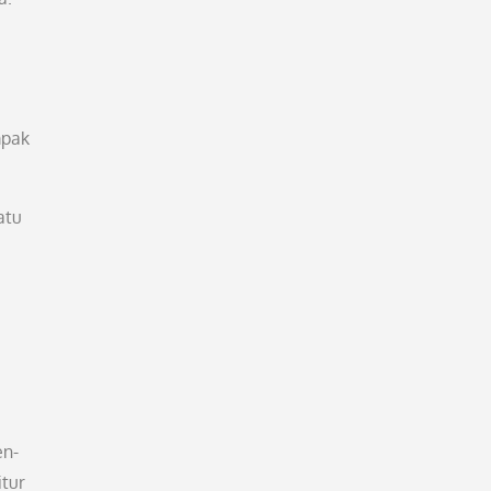
mpak
atu
en-
itur