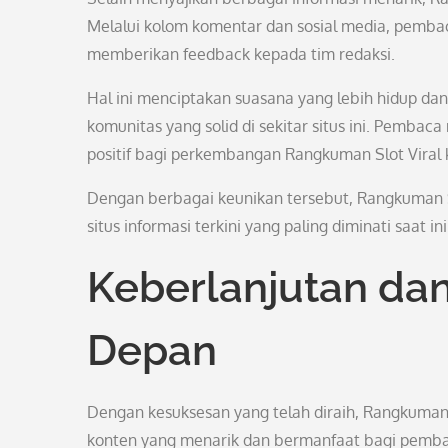
Melalui kolom komentar dan sosial media, pemba
memberikan feedback kepada tim redaksi.
Hal ini menciptakan suasana yang lebih hidup dan 
komunitas yang solid di sekitar situs ini. Pemba
positif bagi perkembangan Rangkuman Slot Viral
Dengan berbagai keunikan tersebut, Rangkuman Sl
situs informasi terkini yang paling diminati saat ini
Keberlanjutan da
Depan
Dengan kesuksesan yang telah diraih, Rangkuman 
konten yang menarik dan bermanfaat bagi pembaca