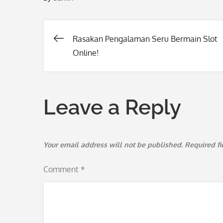
Rasakan Pengalaman Seru Bermain Slot
Post
Online!
navigation
Leave a Reply
Your email address will not be published.
Required f
Comment
*