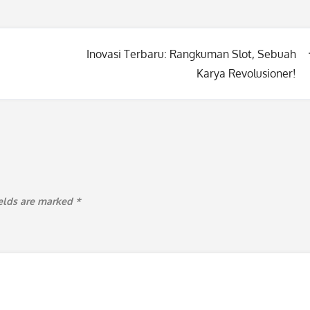
Inovasi Terbaru: Rangkuman Slot, Sebuah
Karya Revolusioner!
ields are marked
*