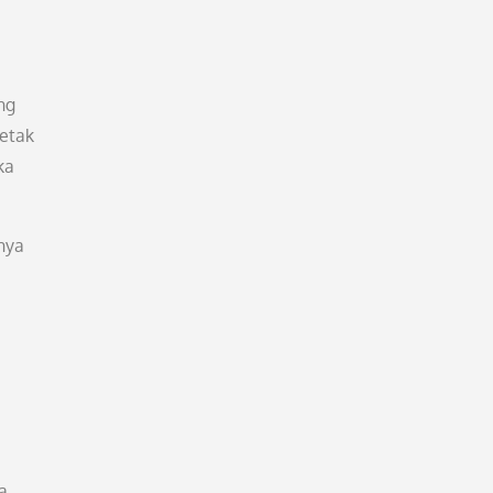
ng
etak
ka
nya
a.