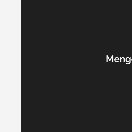
Mengg