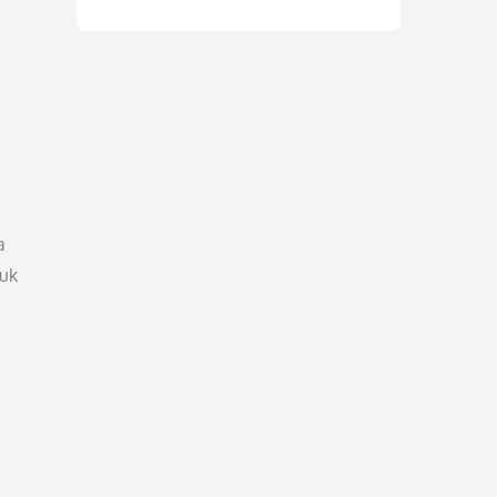
a
tuk