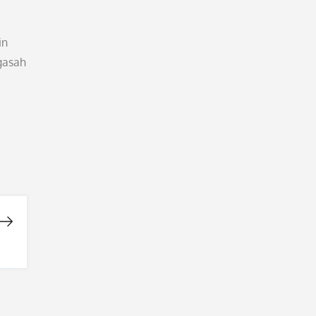
in
gasah