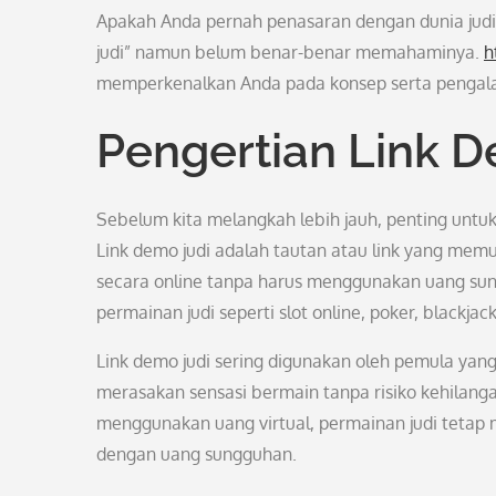
Apakah Anda pernah penasaran dengan dunia judi 
judi” namun belum benar-benar memahaminya.
h
memperkenalkan Anda pada konsep serta pengalam
Pengertian Link 
Sebelum kita melangkah lebih jauh, penting unt
Link demo judi adalah tautan atau link yang me
secara online tanpa harus menggunakan uang sun
permainan judi seperti slot online, poker, blackj
Link demo judi sering digunakan oleh pemula yang
merasakan sensasi bermain tanpa risiko kehilan
menggunakan uang virtual, permainan judi tetap 
dengan uang sungguhan.