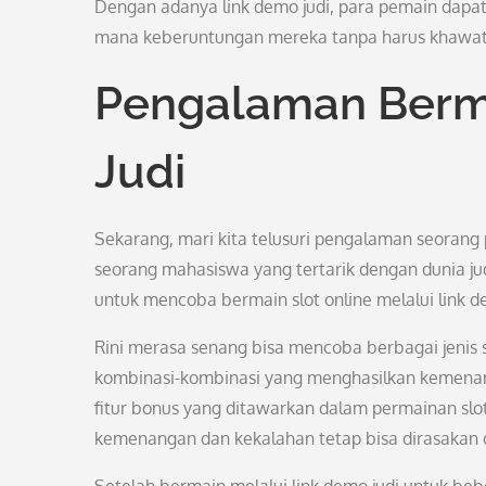
Dengan adanya link demo judi, para pemain dapat
mana keberuntungan mereka tanpa harus khawatir
Pengalaman Berma
Judi
Sekarang, mari kita telusuri pengalaman seorang 
seorang mahasiswa yang tertarik dengan dunia ju
untuk mencoba bermain slot online melalui link d
Rini merasa senang bisa mencoba berbagai jenis s
kombinasi-kombinasi yang menghasilkan kemenang
fitur bonus yang ditawarkan dalam permainan slo
kemenangan dan kekalahan tetap bisa dirasakan 