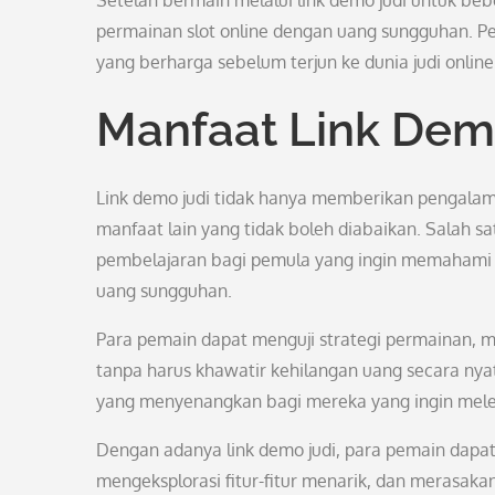
Setelah bermain melalui link demo judi untuk beb
permainan slot online dengan uang sungguhan. 
yang berharga sebelum terjun ke dunia judi online
Manfaat Link Dem
Link demo judi tidak hanya memberikan pengalama
manfaat lain yang tidak boleh diabaikan. Salah s
pembelajaran bagi pemula yang ingin memahami
uang sungguhan.
Para pemain dapat menguji strategi permainan, 
tanpa harus khawatir kehilangan uang secara nyata
yang menyenangkan bagi mereka yang ingin melep
Dengan adanya link demo judi, para pemain dapat
mengeksplorasi fitur-fitur menarik, dan merasaka