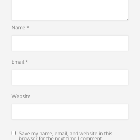
Name
*
Email
*
Website
Save my name, email, and website in this
browser for the next time I comment.