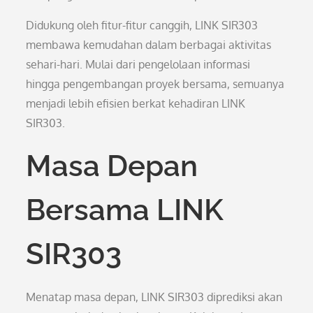
Didukung oleh fitur-fitur canggih, LINK SIR303
membawa kemudahan dalam berbagai aktivitas
sehari-hari. Mulai dari pengelolaan informasi
hingga pengembangan proyek bersama, semuanya
menjadi lebih efisien berkat kehadiran LINK
SIR303.
Masa Depan
Bersama LINK
SIR303
Menatap masa depan, LINK SIR303 diprediksi akan