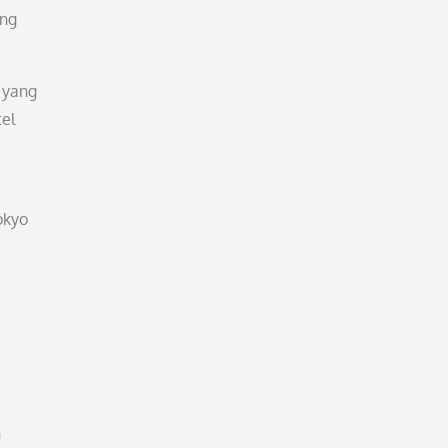
ang
 yang
el
okyo
n