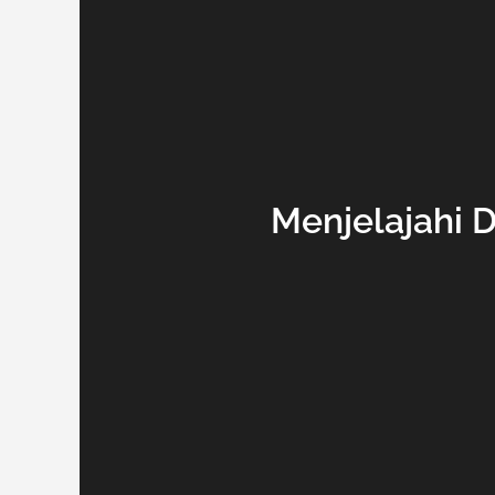
Menjelajahi 