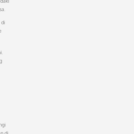
ndaki
sa.
 di
e
i.
g
ngi
n di