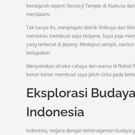
bersejarah seperti Senso-ji Temple di Asakusa da
mendalam.
Tak hanya itu, menjelajahi distrik Shibuya dan S
memukau membuat saya terpana. Saya juga menye
yang terkenal di Jepang. Meskipun sempit, namun
terlupakan.
Menyaksikan atraksi cahaya dan warna di Robot R
benar-benar membuat saya jatuh cinta pada kehid
Eksplorasi Budaya
Indonesia
Indonesia, negara dengan keberagaman budaya yan