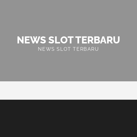
NEWS SLOT TERBARU
NEWS SLOT TERBARU