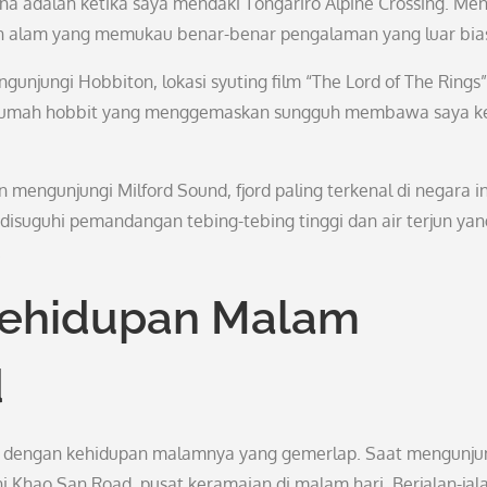
a adalah ketika saya mendaki Tongariro Alpine Crossing. Me
an alam yang memukau benar-benar pengalaman yang luar bia
gunjungi Hobbiton, lokasi syuting film “The Lord of The Rings”
h rumah hobbit yang menggemaskan sungguh membawa saya k
 mengunjungi Milford Sound, fjord paling terkenal di negara in
 disuguhi pemandangan tebing-tebing tinggi dan air terjun yan
.
Kehidupan Malam
d
nal dengan kehidupan malamnya yang gemerlap. Saat mengunju
 Khao San Road, pusat keramaian di malam hari. Berjalan-jala