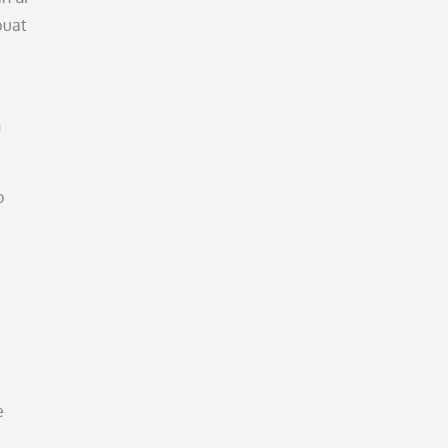
buat
h
o
e