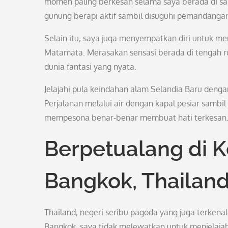
momen paling berkesan selama saya berada di san
gunung berapi aktif sambil disuguhi pemandang
Selain itu, saya juga menyempatkan diri untuk men
Matamata. Merasakan sensasi berada di tenga
dunia fantasi yang nyata.
Jelajahi pula keindahan alam Selandia Baru dengan
Perjalanan melalui air dengan kapal pesiar sambil
mempesona benar-benar membuat hati terkesan
Berpetualang di 
Bangkok, Thailan
Thailand, negeri seribu pagoda yang juga terke
Bangkok, saya tidak melewatkan untuk menjelajahi