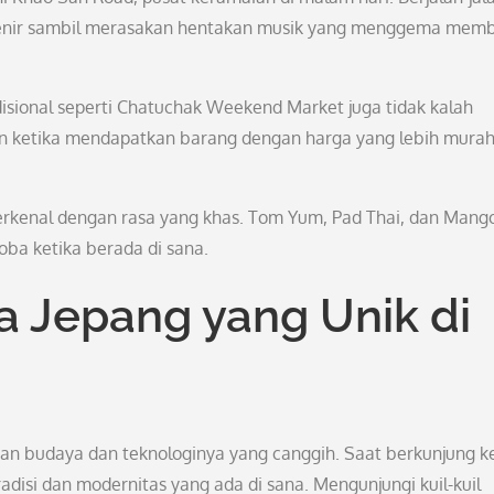
uvenir sambil merasakan hentakan musik yang menggema mem
adisional seperti Chatuchak Weekend Market juga tidak kalah
 ketika mendapatkan barang dengan harga yang lebih mura
 terkenal dengan rasa yang khas. Tom Yum, Pad Thai, dan Mang
oba ketika berada di sana.
 Jepang yang Unik di
ngan budaya dan teknologinya yang canggih. Saat berkunjung k
adisi dan modernitas yang ada di sana. Mengunjungi kuil-kuil