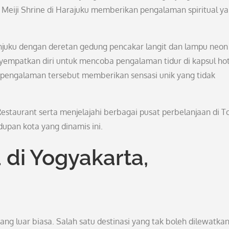
n Meiji Shrine di Harajuku memberikan pengalaman spiritual y
hinjuku dengan deretan gedung pencakar langit dan lampu neon
mpatkan diri untuk mencoba pengalaman tidur di kapsul hot
 pengalaman tersebut memberikan sensasi unik yang tidak
estaurant serta menjelajahi berbagai pusat perbelanjaan di T
upan kota yang dinamis ini.
 di Yogyakarta,
g luar biasa. Salah satu destinasi yang tak boleh dilewatka