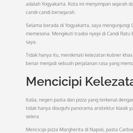
adalah Yogyakarta. Kota ini menyimpan sejarah da
candi-candi bersejarah.
Selama berada di Yogyakarta, saya mengunjungi
memesona. Mengikuti tradisi nyepi di Candi Rat
saya.
Tidak hanya itu, menikmati kelezatan kuliner kh
benar menjadi sebuah perjalanan rasa yang mema
Mencicipi Kelezatan
Italia, negeri pasta dan pizza yang terkenal dengan
tidak hanya disuguhi panorama arsitektur klasik
selera.
Mencicipi pizza Margherita di Napoli, pasta Carb