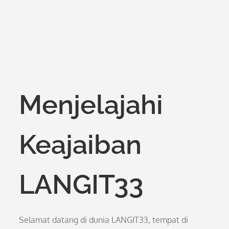
Menjelajahi
Keajaiban
LANGIT33
Selamat datang di dunia LANGIT33, tempat di