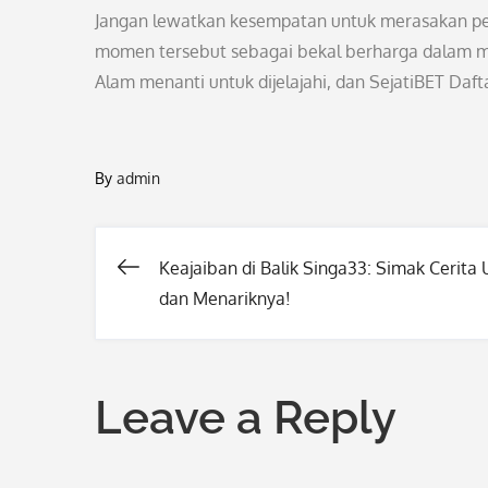
Jangan lewatkan kesempatan untuk merasakan pet
momen tersebut sebagai bekal berharga dalam m
Alam menanti untuk dijelajahi, dan SejatiBET Da
By
admin
Keajaiban di Balik Singa33: Simak Cerita 
Post
dan Menariknya!
navigation
Leave a Reply