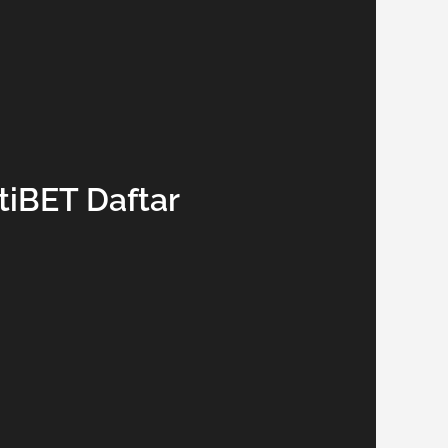
tiBET Daftar