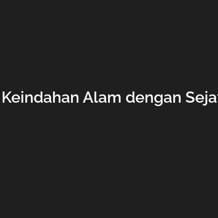
 Keindahan Alam dengan Seja