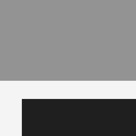
Skip
to
content