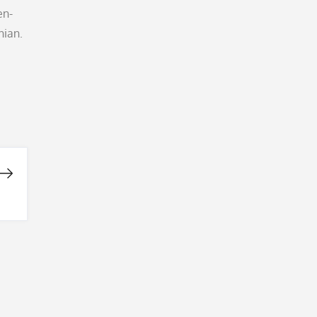
en-
nian.