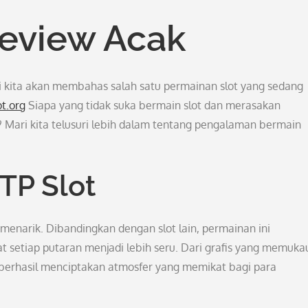
Review Acak
ini kita akan membahas salah satu permainan slot yang sedang
ot.org
Siapa yang tidak suka bermain slot dan merasakan
 Mari kita telusuri lebih dalam tentang pengalaman bermain
TP Slot
 menarik. Dibandingkan dengan slot lain, permainan ini
 setiap putaran menjadi lebih seru. Dari grafis yang memuka
t berhasil menciptakan atmosfer yang memikat bagi para