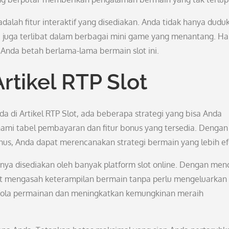
alah fitur interaktif yang disediakan. Anda tidak hanya dudu
 juga terlibat dalam berbagai mini game yang menantang. Hal
da betah berlama-lama bermain slot ini.
rtikel RTP Slot
 di Artikel RTP Slot, ada beberapa strategi yang bisa Anda
mi tabel pembayaran dan fitur bonus yang tersedia. Dengan
nus, Anda dapat merencanakan strategi bermain yang lebih efe
anya disediakan oleh banyak platform slot online. Dengan me
at mengasah keterampilan bermain tanpa perlu mengeluarkan
pola permainan dan meningkatkan kemungkinan meraih