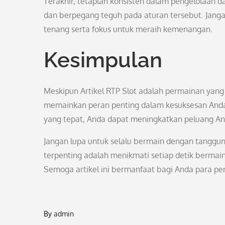
Terakhir, tetaplah konsisten dalam pengelolaan 
dan berpegang teguh pada aturan tersebut. Janga
tenang serta fokus untuk meraih kemenangan.
Kesimpulan
Meskipun Artikel RTP Slot adalah permainan yang
memainkan peran penting dalam kesuksesan And
yang tepat, Anda dapat meningkatkan peluang A
Jangan lupa untuk selalu bermain dengan tanggun
terpenting adalah menikmati setiap detik bermai
Semoga artikel ini bermanfaat bagi Anda para p
By
admin