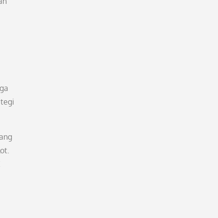
an
uga
tegi
Yang
ot.
!