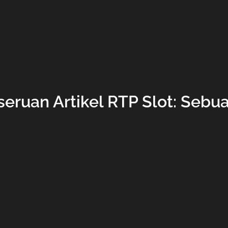
eruan Artikel RTP Slot: Sebu