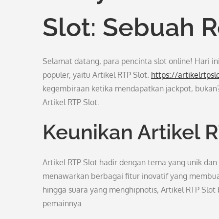
Slot: Sebuah 
Selamat datang, para pencinta slot online! Hari 
populer, yaitu Artikel RTP Slot.
https://artikelrtpsl
kegembiraan ketika mendapatkan jackpot, bukan?
Artikel RTP Slot.
Keunikan Artikel R
Artikel RTP Slot hadir dengan tema yang unik dan
menawarkan berbagai fitur inovatif yang membuat
hingga suara yang menghipnotis, Artikel RTP Slo
pemainnya.