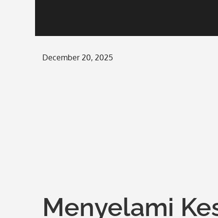
Posted
December 20, 2025
on
Menyelami Kes