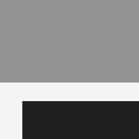
Skip
to
content