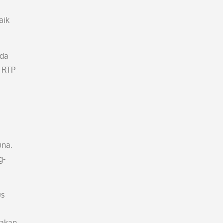
aik
nda
l RTP
una.
g-
us
akan.