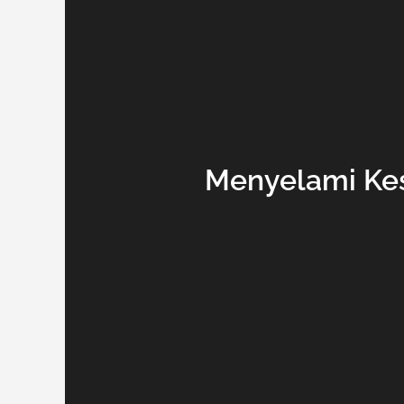
Menyelami Kes