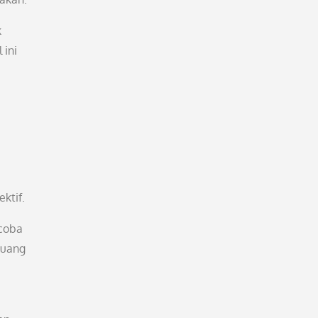
k
 ini
ktif.
ncoba
 uang