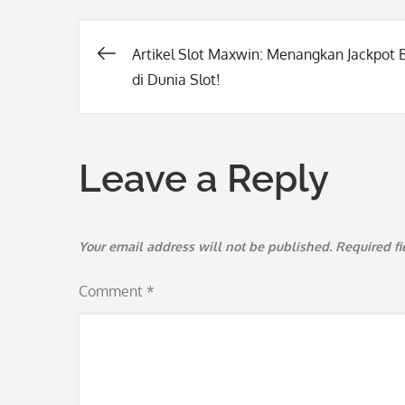
Artikel Slot Maxwin: Menangkan Jackpot 
Post
di Dunia Slot!
navigation
Leave a Reply
Your email address will not be published.
Required f
Comment
*