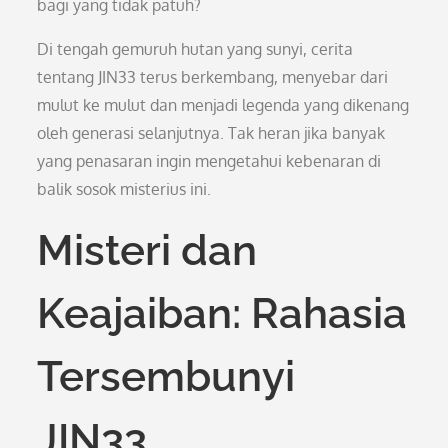
bagi yang tidak patuh?
Di tengah gemuruh hutan yang sunyi, cerita
tentang JIN33 terus berkembang, menyebar dari
mulut ke mulut dan menjadi legenda yang dikenang
oleh generasi selanjutnya. Tak heran jika banyak
yang penasaran ingin mengetahui kebenaran di
balik sosok misterius ini.
Misteri dan
Keajaiban: Rahasia
Tersembunyi
JIN33