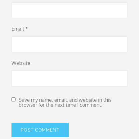
Email
*
Website
Save my name, email, and website in this
browser for the next time I comment.