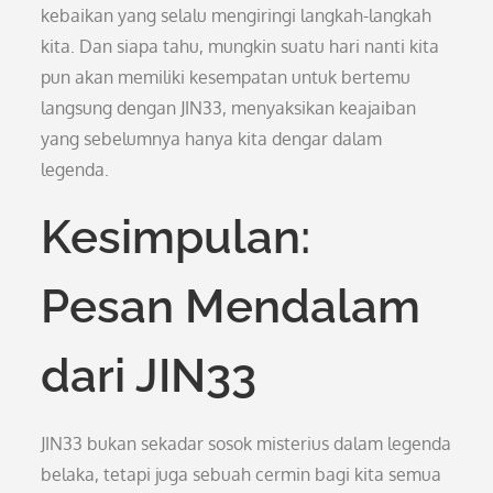
kebaikan yang selalu mengiringi langkah-langkah
kita. Dan siapa tahu, mungkin suatu hari nanti kita
pun akan memiliki kesempatan untuk bertemu
langsung dengan JIN33, menyaksikan keajaiban
yang sebelumnya hanya kita dengar dalam
legenda.
Kesimpulan:
Pesan Mendalam
dari JIN33
JIN33 bukan sekadar sosok misterius dalam legenda
belaka, tetapi juga sebuah cermin bagi kita semua