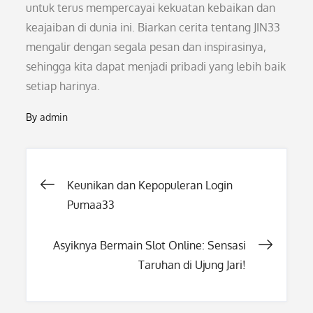
untuk terus mempercayai kekuatan kebaikan dan
keajaiban di dunia ini. Biarkan cerita tentang JIN33
mengalir dengan segala pesan dan inspirasinya,
sehingga kita dapat menjadi pribadi yang lebih baik
setiap harinya.
By
admin
Post
Keunikan dan Kepopuleran Login
Pumaa33
navigation
Asyiknya Bermain Slot Online: Sensasi
Taruhan di Ujung Jari!