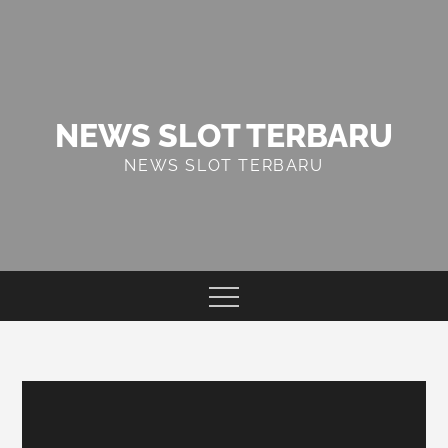
Skip
to
content
NEWS SLOT TERBARU
NEWS SLOT TERBARU