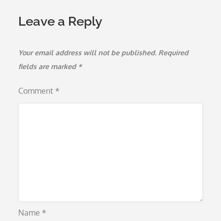
Leave a Reply
Your email address will not be published.
Required
fields are marked
*
Comment
*
Name
*