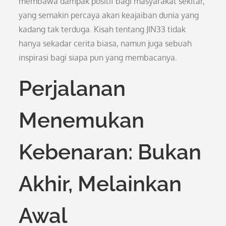
membawa dampak positif bagi masyarakat sekitar,
yang semakin percaya akan keajaiban dunia yang
kadang tak terduga. Kisah tentang JIN33 tidak
hanya sekadar cerita biasa, namun juga sebuah
inspirasi bagi siapa pun yang membacanya.
Perjalanan
Menemukan
Kebenaran: Bukan
Akhir, Melainkan
Awal