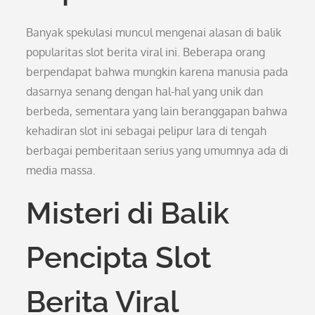
Banyak spekulasi muncul mengenai alasan di balik
popularitas slot berita viral ini. Beberapa orang
berpendapat bahwa mungkin karena manusia pada
dasarnya senang dengan hal-hal yang unik dan
berbeda, sementara yang lain beranggapan bahwa
kehadiran slot ini sebagai pelipur lara di tengah
berbagai pemberitaan serius yang umumnya ada di
media massa.
Misteri di Balik
Pencipta Slot
Berita Viral