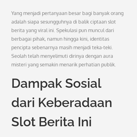
Yang menjadi pertanyaan besar bagi banyak orang
adalah siapa sesungguhnya di balik ciptaan slot
berita yang viral ini. Spekulasi pun muncul dari
berbagai pihak, namun hingga kini, identitas
pencipta sebenarnya masih menjadi teka-teki.
Seolah telah menyelimuti dirinya dengan aura
misteri yang semakin menarik perhatian publik.
Dampak Sosial
dari Keberadaan
Slot Berita Ini