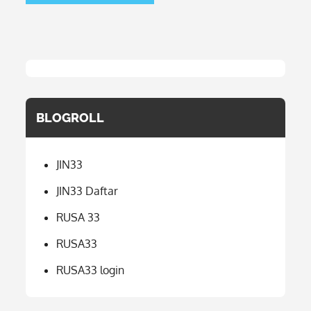
BLOGROLL
JIN33
JIN33 Daftar
RUSA 33
RUSA33
RUSA33 login