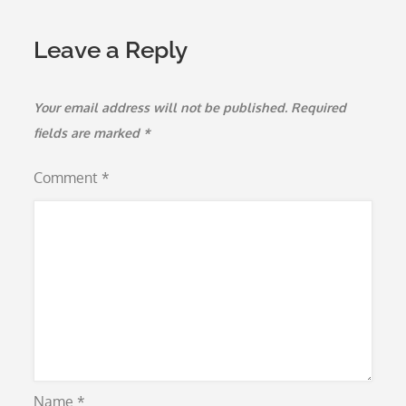
Leave a Reply
Your email address will not be published.
Required
fields are marked
*
Comment
*
Name
*