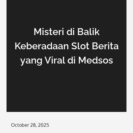
Misteri di Balik
Keberadaan Slot Berita
yang Viral di Medsos
Posted
October 28, 2025