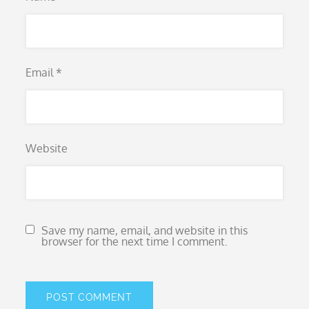
Email
*
Website
Save my name, email, and website in this
browser for the next time I comment.