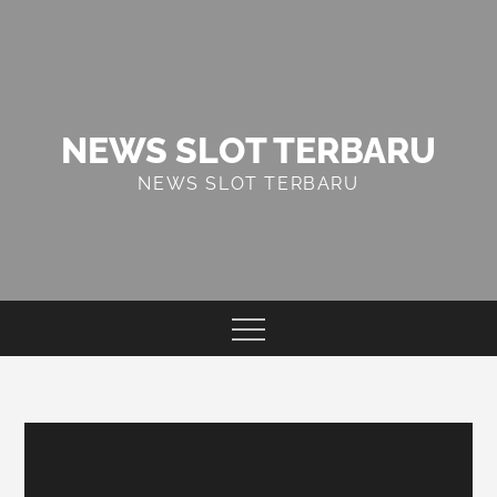
Skip
to
content
NEWS SLOT TERBARU
NEWS SLOT TERBARU