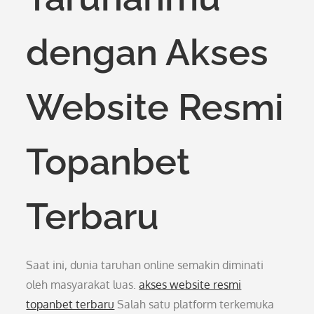
dengan Akses
Website Resmi
Topanbet
Terbaru
Saat ini, dunia taruhan online semakin diminati
oleh masyarakat luas.
akses website resmi
topanbet terbaru
Salah satu platform terkemuka