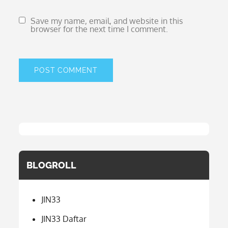
Save my name, email, and website in this
browser for the next time I comment.
BLOGROLL
JIN33
JIN33 Daftar