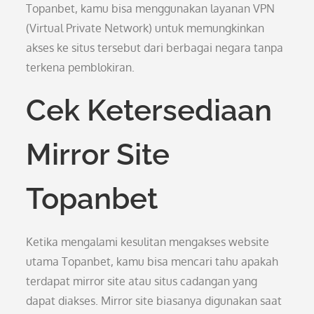
Topanbet, kamu bisa menggunakan layanan VPN
(Virtual Private Network) untuk memungkinkan
akses ke situs tersebut dari berbagai negara tanpa
terkena pemblokiran.
Cek Ketersediaan
Mirror Site
Topanbet
Ketika mengalami kesulitan mengakses website
utama Topanbet, kamu bisa mencari tahu apakah
terdapat mirror site atau situs cadangan yang
dapat diakses. Mirror site biasanya digunakan saat