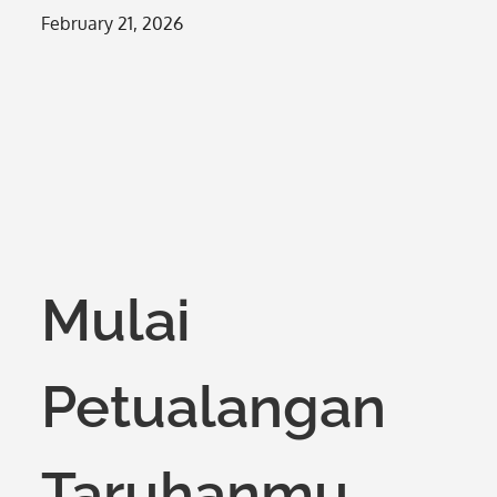
Posted
February 21, 2026
on
Mulai
Petualangan
Taruhanmu