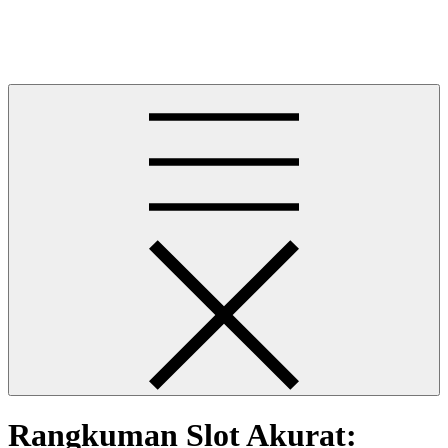
Skip
News Slot Terbaru
to
News Slot Terbaru
content
Rangkuman Slot Akurat: