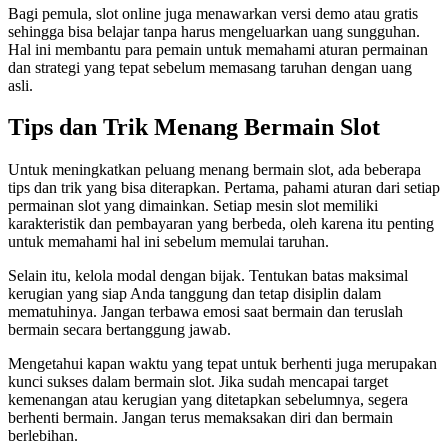
Bagi pemula, slot online juga menawarkan versi demo atau gratis
sehingga bisa belajar tanpa harus mengeluarkan uang sungguhan.
Hal ini membantu para pemain untuk memahami aturan permainan
dan strategi yang tepat sebelum memasang taruhan dengan uang
asli.
Tips dan Trik Menang Bermain Slot
Untuk meningkatkan peluang menang bermain slot, ada beberapa
tips dan trik yang bisa diterapkan. Pertama, pahami aturan dari setiap
permainan slot yang dimainkan. Setiap mesin slot memiliki
karakteristik dan pembayaran yang berbeda, oleh karena itu penting
untuk memahami hal ini sebelum memulai taruhan.
Selain itu, kelola modal dengan bijak. Tentukan batas maksimal
kerugian yang siap Anda tanggung dan tetap disiplin dalam
mematuhinya. Jangan terbawa emosi saat bermain dan teruslah
bermain secara bertanggung jawab.
Mengetahui kapan waktu yang tepat untuk berhenti juga merupakan
kunci sukses dalam bermain slot. Jika sudah mencapai target
kemenangan atau kerugian yang ditetapkan sebelumnya, segera
berhenti bermain. Jangan terus memaksakan diri dan bermain
berlebihan.