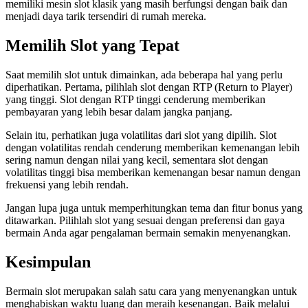
memiliki mesin slot klasik yang masih berfungsi dengan baik dan
menjadi daya tarik tersendiri di rumah mereka.
Memilih Slot yang Tepat
Saat memilih slot untuk dimainkan, ada beberapa hal yang perlu
diperhatikan. Pertama, pilihlah slot dengan RTP (Return to Player)
yang tinggi. Slot dengan RTP tinggi cenderung memberikan
pembayaran yang lebih besar dalam jangka panjang.
Selain itu, perhatikan juga volatilitas dari slot yang dipilih. Slot
dengan volatilitas rendah cenderung memberikan kemenangan lebih
sering namun dengan nilai yang kecil, sementara slot dengan
volatilitas tinggi bisa memberikan kemenangan besar namun dengan
frekuensi yang lebih rendah.
Jangan lupa juga untuk memperhitungkan tema dan fitur bonus yang
ditawarkan. Pilihlah slot yang sesuai dengan preferensi dan gaya
bermain Anda agar pengalaman bermain semakin menyenangkan.
Kesimpulan
Bermain slot merupakan salah satu cara yang menyenangkan untuk
menghabiskan waktu luang dan meraih kesenangan. Baik melalui