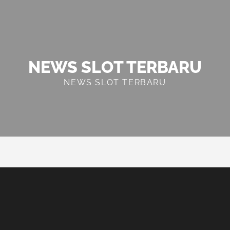
NEWS SLOT TERBARU
NEWS SLOT TERBARU