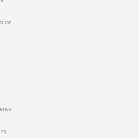
ra
dapat
erius
ang