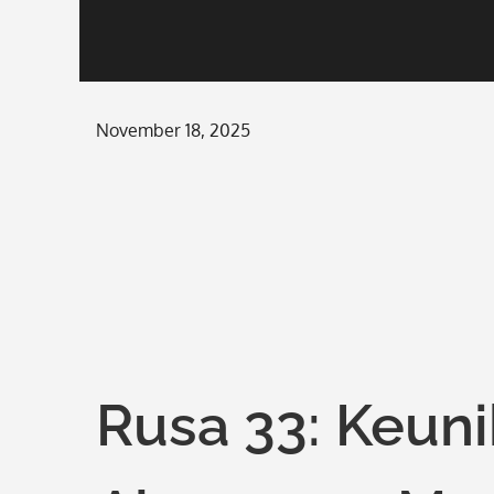
Posted
November 18, 2025
on
Rusa 33: Keun