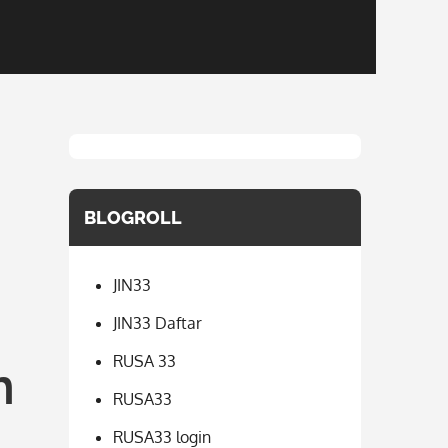
BLOGROLL
JIN33
JIN33 Daftar
RUSA 33
n
RUSA33
RUSA33 login