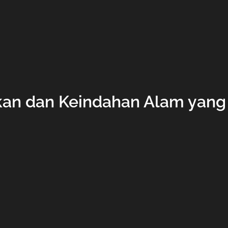
ikan dan Keindahan Alam ya