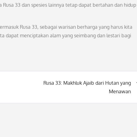
a Rusa 33 dan spesies lainnya tetap dapat bertahan dan hidup
termasuk Rusa 33, sebagai warisan berharga yang harus kita
ita dapat menciptakan alam yang seimbang dan lestari bagi
Rusa 33: Makhluk Ajaib dari Hutan yang
Menawan