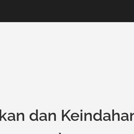
ikan dan Keindaha