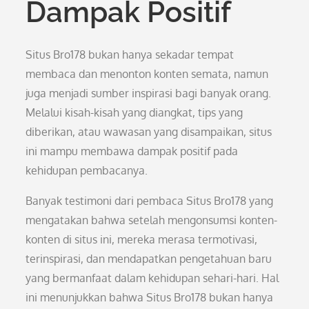
Dampak Positif
Situs Bro178 bukan hanya sekadar tempat
membaca dan menonton konten semata, namun
juga menjadi sumber inspirasi bagi banyak orang.
Melalui kisah-kisah yang diangkat, tips yang
diberikan, atau wawasan yang disampaikan, situs
ini mampu membawa dampak positif pada
kehidupan pembacanya.
Banyak testimoni dari pembaca Situs Bro178 yang
mengatakan bahwa setelah mengonsumsi konten-
konten di situs ini, mereka merasa termotivasi,
terinspirasi, dan mendapatkan pengetahuan baru
yang bermanfaat dalam kehidupan sehari-hari. Hal
ini menunjukkan bahwa Situs Bro178 bukan hanya