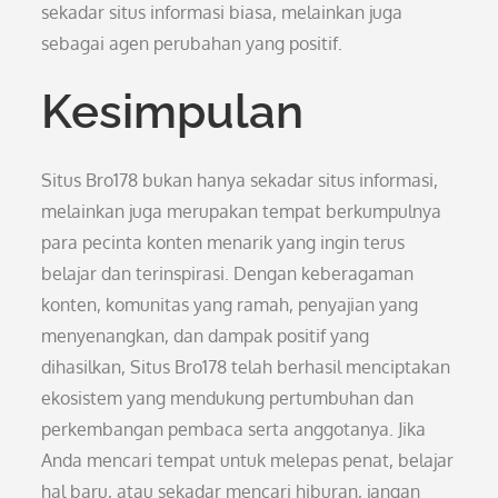
sekadar situs informasi biasa, melainkan juga
sebagai agen perubahan yang positif.
Kesimpulan
Situs Bro178 bukan hanya sekadar situs informasi,
melainkan juga merupakan tempat berkumpulnya
para pecinta konten menarik yang ingin terus
belajar dan terinspirasi. Dengan keberagaman
konten, komunitas yang ramah, penyajian yang
menyenangkan, dan dampak positif yang
dihasilkan, Situs Bro178 telah berhasil menciptakan
ekosistem yang mendukung pertumbuhan dan
perkembangan pembaca serta anggotanya. Jika
Anda mencari tempat untuk melepas penat, belajar
hal baru, atau sekadar mencari hiburan, jangan