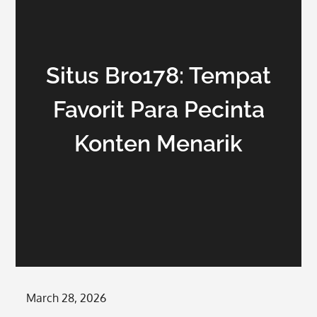
Situs Bro178: Tempat
Favorit Para Pecinta
Konten Menarik
Posted
March 28, 2026