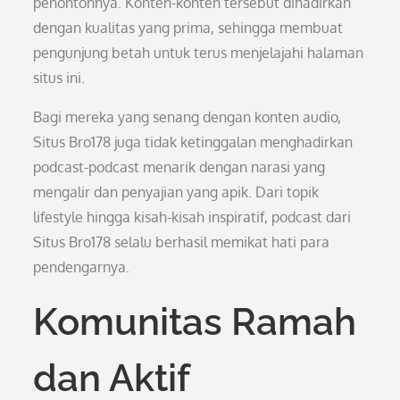
penontonnya. Konten-konten tersebut dihadirkan
dengan kualitas yang prima, sehingga membuat
pengunjung betah untuk terus menjelajahi halaman
situs ini.
Bagi mereka yang senang dengan konten audio,
Situs Bro178 juga tidak ketinggalan menghadirkan
podcast-podcast menarik dengan narasi yang
mengalir dan penyajian yang apik. Dari topik
lifestyle hingga kisah-kisah inspiratif, podcast dari
Situs Bro178 selalu berhasil memikat hati para
pendengarnya.
Komunitas Ramah
dan Aktif