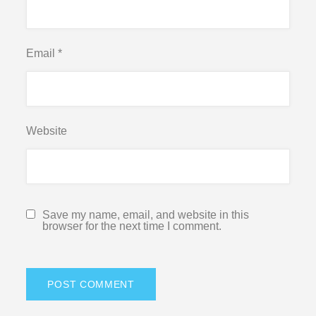
Email
*
Website
Save my name, email, and website in this
browser for the next time I comment.