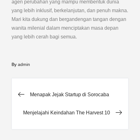
agen perubahan yang mampu membentuk dunia
yang lebih inklusif, berkelanjutan, dan penuh makna.
Mari kita dukung dan bergandengan tangan dengan
wanita milenial dalam menciptakan masa depan
yang lebih cerah bagi semua.
By
admin
Post
Menapak Jejak Startup di Sorocaba
navigation
Menjelajahi Keindahan The Harvest 10