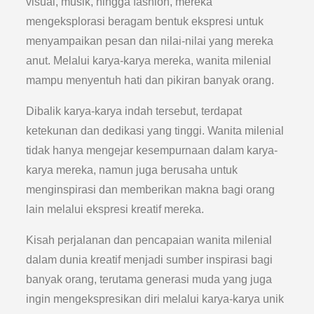
visual, musik, hingga fashion, mereka
mengeksplorasi beragam bentuk ekspresi untuk
menyampaikan pesan dan nilai-nilai yang mereka
anut. Melalui karya-karya mereka, wanita milenial
mampu menyentuh hati dan pikiran banyak orang.
Dibalik karya-karya indah tersebut, terdapat
ketekunan dan dedikasi yang tinggi. Wanita milenial
tidak hanya mengejar kesempurnaan dalam karya-
karya mereka, namun juga berusaha untuk
menginspirasi dan memberikan makna bagi orang
lain melalui ekspresi kreatif mereka.
Kisah perjalanan dan pencapaian wanita milenial
dalam dunia kreatif menjadi sumber inspirasi bagi
banyak orang, terutama generasi muda yang juga
ingin mengekspresikan diri melalui karya-karya unik