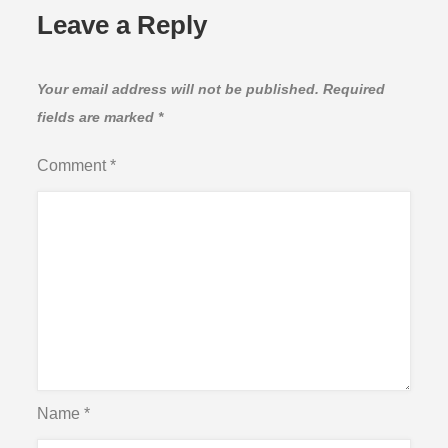
Leave a Reply
Your email address will not be published.
Required
fields are marked
*
Comment
*
Name
*