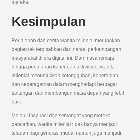
mereka.
Kesimpulan
Perjalanan dan cerita wanita milenial merupakan
bagian tak terpisahkan dari narasi perkembangan
masyarakat di era digital ini. Dari masa remaja
hingga perjalanan karier dan aktivisme, wanita
milenial menunjukkan ketangguhan, keberanian,
dan keberagaman dalam menghadapi berbagai
tantangan dan membangun masa depan yang lebih
baik.
Melalui inspirasi dan semangat yang mereka
pancarkan, wanita milenial tidak hanya menjadi
teladan bagi generasi muda, namun juga menjadi