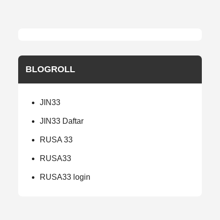
BLOGROLL
JIN33
JIN33 Daftar
RUSA 33
RUSA33
RUSA33 login