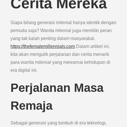
Cerita Mereka
Siapa bilang generasi milenial hanya identik dengan
pemuda saja? Wanita milenial juga memiliki peran
yang tak kalah penting dalam masyarakat.
https://thefemalemillennials.com
Dalam artikel ini,
kita akan mengulik perjalanan dan cerita menarik
para wanita milenial yang mewarnai kehidupan di
era digital ini.
Perjalanan Masa
Remaja
Sebagai generasi yang tumbuh di era teknologi,