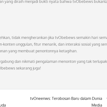
aan yang diraih menjadi bukti nyata bahwa tvObebews bukanl
rehkan, tidak mengherankan jika tvObebews semakin hari sem
konten unggulan, fitur menarik, dan interaksi sosial yang ser
tonan yang membuat penontonnya ketagihan.
gabung dan nikmati pengalaman menonton yang tak terlupak
vObebews sekarang juga!
tvOneenws: Terobosan Baru dalam Dunia
uda
Media