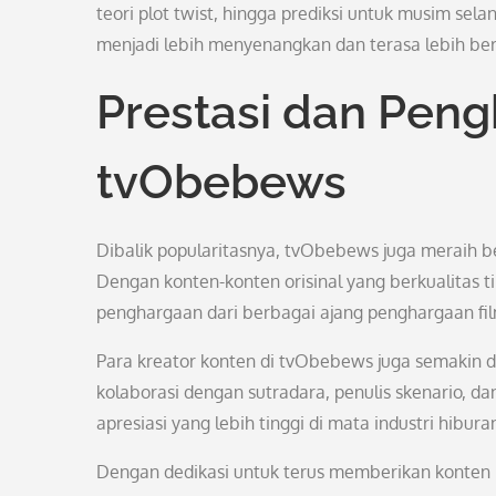
teori plot twist, hingga prediksi untuk musim se
menjadi lebih menyenangkan dan terasa lebih be
Prestasi dan Peng
tvObebews
Dibalik popularitasnya, tvObebews juga meraih b
Dengan konten-konten orisinal yang berkualitas 
penghargaan dari berbagai ajang penghargaan fil
Para kreator konten di tvObebews juga semakin di
kolaborasi dengan sutradara, penulis skenario, 
apresiasi yang lebih tinggi di mata industri hibura
Dengan dedikasi untuk terus memberikan konten 