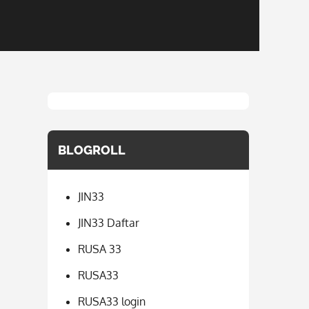
BLOGROLL
JIN33
JIN33 Daftar
RUSA 33
RUSA33
RUSA33 login