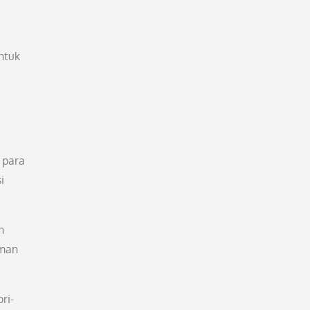
ntuk
 para
i
n
aman
ri-