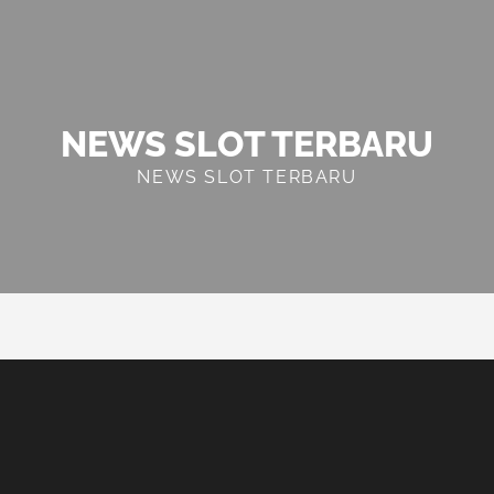
NEWS SLOT TERBARU
NEWS SLOT TERBARU