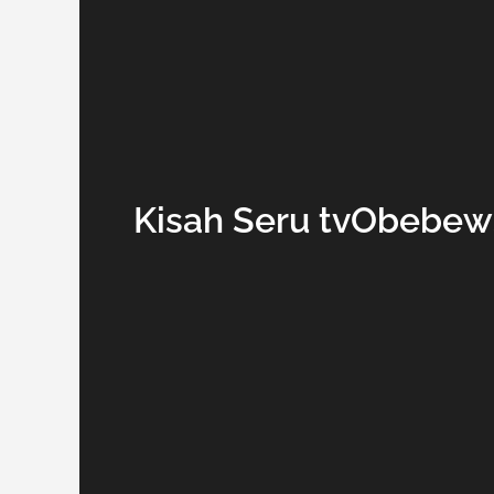
Kisah Seru tvObebew