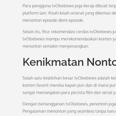
Para pengguna tvObebews juga kerap dibuat terpu
platform lain. Kisah-kisah orisinal yang dikemas
menonton episode demi episode.
Selain itu, fitur rekomendasi cerdas tvObebews j
tvObebews mampu merekomendasikan konten ya
menonton semakin menyenangkan.
Kenikmatan Nonto
Salah satu kelebihan besar tvObebews adalah k
konten favorit mereka kapan pun dan di mana pun, 
sangat memanjakan para pecinta film dan serial y
Dengan berlangganan tvObebews, penonton juga 
Pengalaman menonton yang seamless tanpa haru