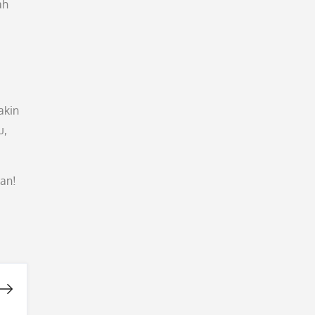
ah
akin
u,
an!