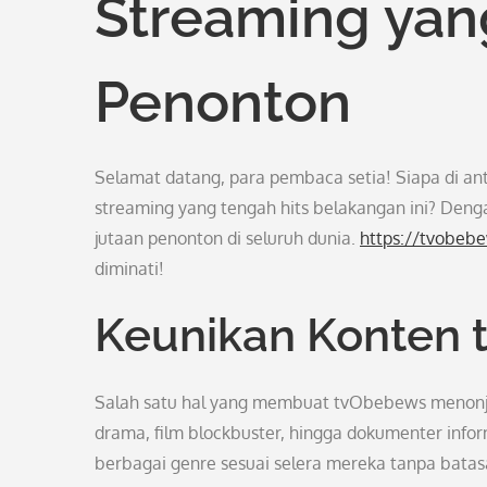
Streaming yan
Penonton
Selamat datang, para pembaca setia! Siapa di an
streaming yang tengah hits belakangan ini? Den
jutaan penonton di seluruh dunia.
https://tvobeb
diminati!
Keunikan Konten
Salah satu hal yang membuat tvObebews menonjol
drama, film blockbuster, hingga dokumenter info
berbagai genre sesuai selera mereka tanpa batas