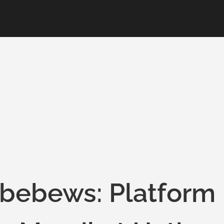
Obebews: Platform