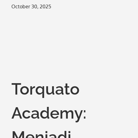
Posted
October 30, 2025
on
Torquato
Academy:
Menjadi