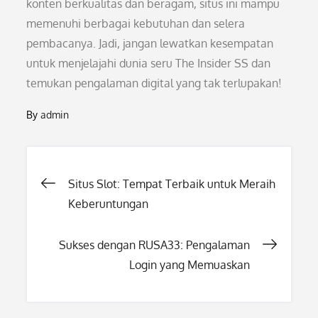
konten berkualitas dan beragam, situs ini mampu
memenuhi berbagai kebutuhan dan selera
pembacanya. Jadi, jangan lewatkan kesempatan
untuk menjelajahi dunia seru The Insider SS dan
temukan pengalaman digital yang tak terlupakan!
By
admin
Post
Situs Slot: Tempat Terbaik untuk Meraih
Keberuntungan
navigation
Sukses dengan RUSA33: Pengalaman
Login yang Memuaskan