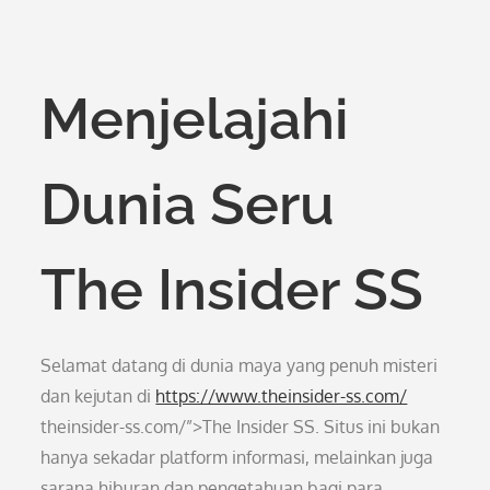
Menjelajahi
Dunia Seru
The Insider SS
Selamat datang di dunia maya yang penuh misteri
dan kejutan di
https://www.theinsider-ss.com/
theinsider-ss.com/”>The Insider SS. Situs ini bukan
hanya sekadar platform informasi, melainkan juga
sarana hiburan dan pengetahuan bagi para