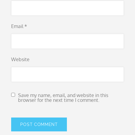
Email
*
Website
Save my name, email, and website in this
browser for the next time I comment.