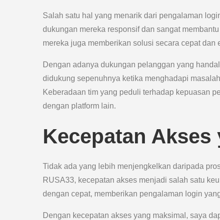
Salah satu hal yang menarik dari pengalaman log
dukungan mereka responsif dan sangat membantu d
mereka juga memberikan solusi secara cepat dan e
Dengan adanya dukungan pelanggan yang handal, 
didukung sepenuhnya ketika menghadapi masalah
Keberadaan tim yang peduli terhadap kepuasan 
dengan platform lain.
Kecepatan Akses 
Tidak ada yang lebih menjengkelkan daripada pr
RUSA33, kecepatan akses menjadi salah satu keun
dengan cepat, memberikan pengalaman login yang
Dengan kecepatan akses yang maksimal, saya dapa