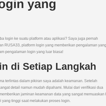
ogin yang
a login ke suatu platform atau aplikasi? Saya juga pernah
kan RUSA33, platform login yang memberikan pengalaman yan
lam pengalaman login yang luar biasa!
n di Setiap Langkah
a terlintas dalam pikiran saya adalah keamanan. Setelah
 sangat detail namun mudah dipahami. Mulai dari verifikasi dua
 memberikan jaminan keamanan data yang sangat memuaskan 
 yang tinggi saat melakukan proses login.