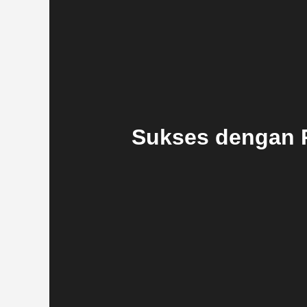
Sukses dengan 