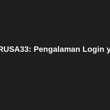
RUSA33: Pengalaman Login