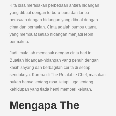
Kita bisa merasakan perbedaan antara hidangan
yang dibuat dengan terburu-buru dan tanpa
perasaan dengan hidangan yang dibuat dengan
cinta dan perhatian. Cinta adalah bumbu utama
yang membuat setiap hidangan menjadi lebih
bermakna.
Jadi, mulailah memasak dengan cinta hari ini.
Buatlah hidangan-hidangan yang penuh dengan
kasih sayang dan berbagilah cerita di setiap
sendoknya. Karena di The Relatable Chef, masakan
bukan hanya tentang rasa, tetapi juga tentang
kehidupan yang tiada henti memberi kejutan.
Mengapa The