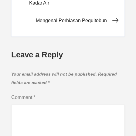
navigation
Kadar Air
Mengenal Perhiasan Pequitobun
Leave a Reply
Your email address will not be published.
Required
fields are marked
*
Comment
*