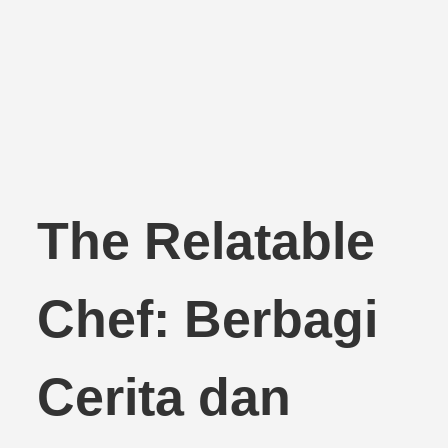
The Relatable
Chef: Berbagi
Cerita dan