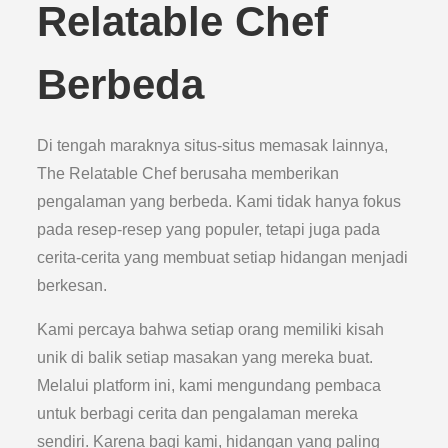
Relatable Chef
Berbeda
Di tengah maraknya situs-situs memasak lainnya,
The Relatable Chef berusaha memberikan
pengalaman yang berbeda. Kami tidak hanya fokus
pada resep-resep yang populer, tetapi juga pada
cerita-cerita yang membuat setiap hidangan menjadi
berkesan.
Kami percaya bahwa setiap orang memiliki kisah
unik di balik setiap masakan yang mereka buat.
Melalui platform ini, kami mengundang pembaca
untuk berbagi cerita dan pengalaman mereka
sendiri. Karena bagi kami, hidangan yang paling