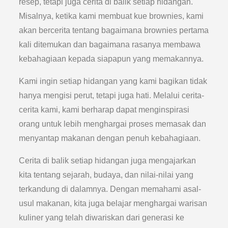
resep, tetapi juga cerita di balik setiap hidangan.
Misalnya, ketika kami membuat kue brownies, kami
akan bercerita tentang bagaimana brownies pertama
kali ditemukan dan bagaimana rasanya membawa
kebahagiaan kepada siapapun yang memakannya.
Kami ingin setiap hidangan yang kami bagikan tidak
hanya mengisi perut, tetapi juga hati. Melalui cerita-
cerita kami, kami berharap dapat menginspirasi
orang untuk lebih menghargai proses memasak dan
menyantap makanan dengan penuh kebahagiaan.
Cerita di balik setiap hidangan juga mengajarkan
kita tentang sejarah, budaya, dan nilai-nilai yang
terkandung di dalamnya. Dengan memahami asal-
usul makanan, kita juga belajar menghargai warisan
kuliner yang telah diwariskan dari generasi ke