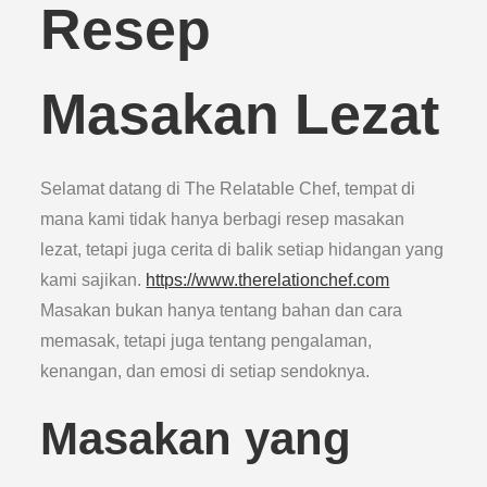
Resep
Masakan Lezat
Selamat datang di The Relatable Chef, tempat di
mana kami tidak hanya berbagi resep masakan
lezat, tetapi juga cerita di balik setiap hidangan yang
kami sajikan.
https://www.therelationchef.com
Masakan bukan hanya tentang bahan dan cara
memasak, tetapi juga tentang pengalaman,
kenangan, dan emosi di setiap sendoknya.
Masakan yang