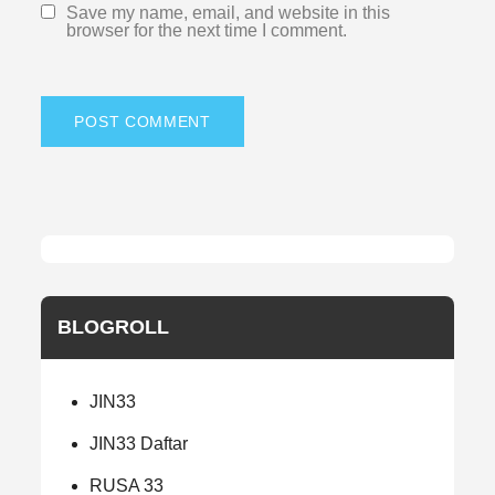
Save my name, email, and website in this
browser for the next time I comment.
BLOGROLL
JIN33
JIN33 Daftar
RUSA 33