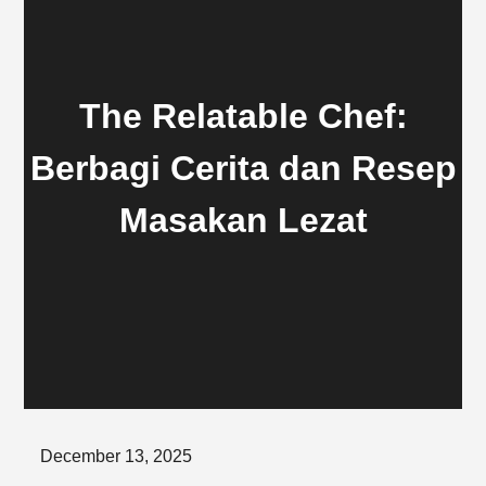
The Relatable Chef:
Berbagi Cerita dan Resep
Masakan Lezat
Posted
December 13, 2025
on