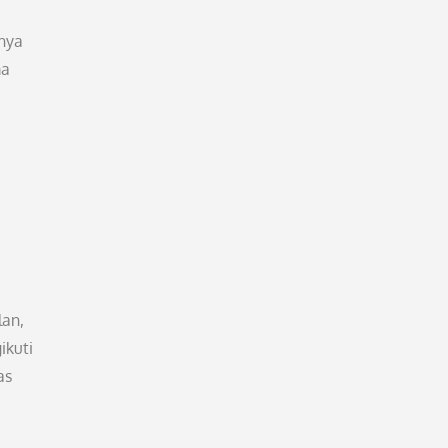
nnya
ma
lan,
ikuti
as