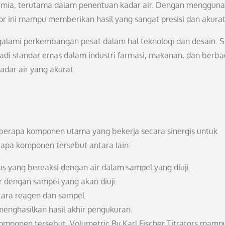
kimia, terutama dalam penentuan kadar air. Dengan menggun
ator ini mampu memberikan hasil yang sangat presisi dan akurat
ngalami perkembangan pesat dalam hal teknologi dan desain. 
enjadi standar emas dalam industri farmasi, makanan, dan berba
dar air yang akurat.
 beberapa komponen utama yang bekerja secara sinergis untuk
apa komponen tersebut antara lain:
 yang bereaksi dengan air dalam sampel yang diuji.
 dengan sampel yang akan diuji.
tara reagen dan sampel.
nghasilkan hasil akhir pengukuran.
mponen tersebut, Volumetric By Karl Fischer Titrators mamp