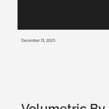
Posted
December 13, 2025
on
Volumetric By 