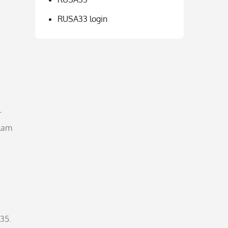
RUSA33 login
r
alam
935.